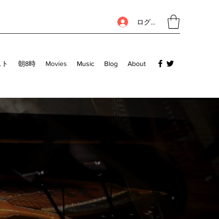
ログイン
スト
朝8時
Movies
Music
Blog
About