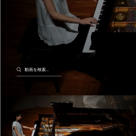
Search videos
F.Chopin : 3 Mazurkas op.59