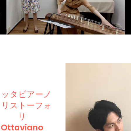
サンプルを見る
￥770 で購入
オッタビアーノ
クリストーフォ
リ
Ottaviano