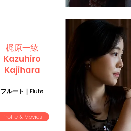
梶原一紘
​Kazuhiro
Kajihara
フルート｜Flute
Profile & Movies