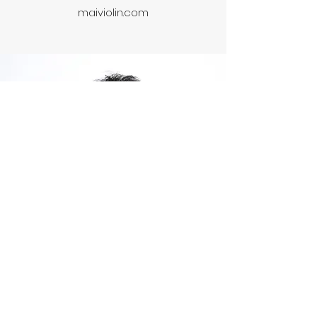
maiviolin.com
金子鈴太郎
Rintaro Kaneko
桐朋学園大学ソリストディプロマコー